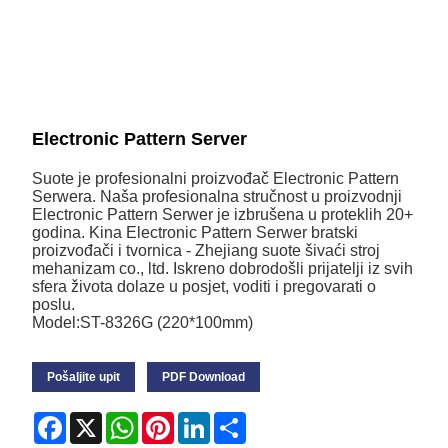
Electronic Pattern Server
Suote je profesionalni proizvođač Electronic Pattern
Serwera. Naša profesionalna stručnost u proizvodnji
Electronic Pattern Serwer je izbrušena u proteklih 20+
godina. Kina Electronic Pattern Serwer bratski
proizvođači i tvornica - Zhejiang suote šivaći stroj
mehanizam co., ltd. Iskreno dobrodošli prijatelji iz svih
sfera života dolaze u posjet, voditi i pregovarati o
poslu.
Model:ST-8326G (220*100mm)
Pošaljite upit
PDF Download
Facebook
X
WhatsApp
Pinterest
LinkedIn
Share