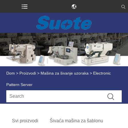
Dom
>
Proizvodi
>
Mašina za šivanje uzoraka
> Electronic
Pattern Server
Svi proizvodi
Šivaća mašina za šablonu