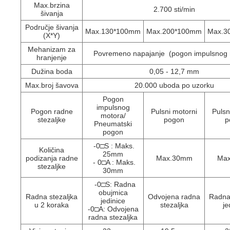
Max.brzina
2.700 sti/min
šivanja
Područje šivanja
Max.130*100mm
Max.200*100mm
Max.3
(X*Y)
Mehanizam za
Povremeno napajanje (pogon impulsnog 
hranjenje
Dužina boda
0,05 - 12,7 mm
Max.broj šavova
20.000 uboda po uzorku
Pogon
impulsnog
Pogon radne
Pulsni motorni
Pulsn
motora/
stezaljke
pogon
p
Pneumatski
pogon
-0□S : Maks.
Količina
25mm
podizanja radne
Max.30mm
Ma
- 0□A : Maks.
stezaljke
30mm
-0□S: Radna
obujmica
Radna stezaljka
Odvojena radna
Radna
jedinice
u 2 koraka
stezaljka
je
-0□A: Odvojena
radna stezaljka