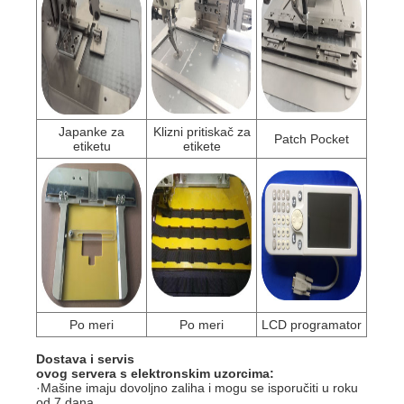
Japanke za
Klizni pritiskač za
Patch Pocket
etiketu
etikete
Po meri
Po meri
LCD programator
Dostava i servis
ovog servera s elektronskim uzorcima
:
·Mašine imaju dovoljno zaliha i mogu se isporučiti u roku
od 7 dana.