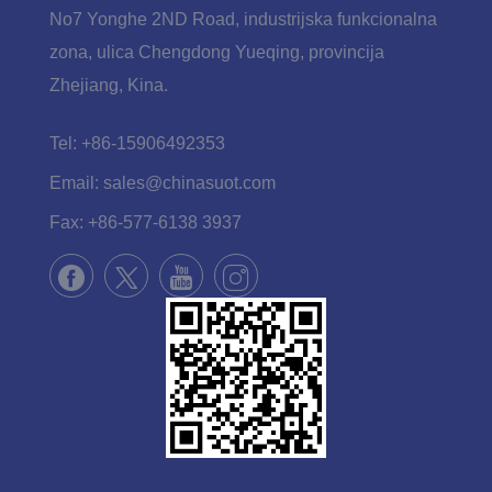
No7 Yonghe 2ND Road, industrijska funkcionalna
zona, ulica Chengdong Yueqing, provincija
Zhejiang, Kina.
Tel:
+86-15906492353
Email:
sales@chinasuot.com
Fax:
+86-577-6138 3937