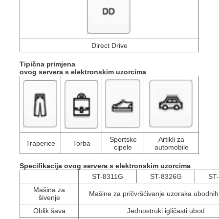
Direct Drive
Tipična primjena
ovog servera s elektronskim uzorcima
Sportske
Artikli za
Traperice
Torba
cipele
automobile
Specifikacija
ovog servera s elektronskim uzorcima
ST-8311G
ST-8326G
ST
Mašina za
Mašine za pričvršćivanje uzoraka ubodni
šivenje
Oblik šava
Jednostruki igličasti ubod