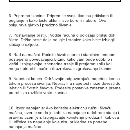
6. Priprema tkanine: Pripremite svoju tkaninu pritiskom ili
peglanjem kako biste uklonili sve bore ili nabore. Ovo
osigurava glatko i precizno šivanje.
7. Postavljanje prstiju: Vodite računa o položaju prstiju dok
šijete. Držite prste dalje od igle i stopice kako biste izbjegli
slučajne ozljede.
8. Rad na mašini: Počnite šivati ​​sporim i stabilnim tempom,
postepeno povećavajući brzinu kako vam bude udobno i
vješti. Izbjegavajte iznenadne trzaje ili pretjeranu silu koji
mogu opteretiti mašinu ili uzrokovati zgrušavanje tkanine.
9. Napetost konca: Održavajte odgovarajuću napetost konca
tokom procesa šivanja. Nepravilna napetost može dovesti do
labavih ili čvrstih šavova. Podesite postavke zatezanja prema
potrebi za različite vrste tkanina.
10. Izvor napajanja: Ako koristite električnu ručnu šivaću
mašinu, uverite se da je kabl za napajanje u dobrom stanju i
pravilno uzemljen. Izbjegavajte korištenje produžnih kablova
ili utičnica za napajanje koje nisu prikladne za potrebe
napajanja mašine.