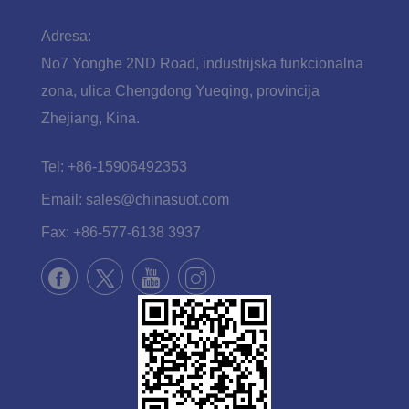
Adresa:
No7 Yonghe 2ND Road, industrijska funkcionalna
zona, ulica Chengdong Yueqing, provincija
Zhejiang, Kina.
Tel:
+86-15906492353
Email:
sales@chinasuot.com
Fax:
+86-577-6138 3937