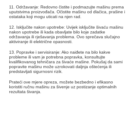
11. Održavanje: Redovno čistite i podmazujte mašinu prema
uputstvima proizvođača. Očistite mašinu od dlačica, prašine i
ostataka koji mogu uticati na njen rad.
12. Isključite nakon upotrebe: Uvijek isključite šivaću mašinu
nakon upotrebe ili kada obavljate bilo koje zadatke
održavanja ili rješavanja problema. Ovo sprečava slučajno
aktiviranje ili električne opasnosti.
13. Popravke i servisiranje: Ako naiđete na bilo kakve
probleme ili vam je potrebna popravka, konsultujte
kvalifikovanog tehničara za šivaće mašine. Pokušaj da sami
popravite mašinu može uzrokovati daljnja oštećenja ili
predstavljati sigurnosni rizik.
Prateći ove mjere opreza, možete bezbedno i efikasno
koristiti ručnu mašinu za šivenje uz postizanje optimalnih
rezultata šivanja.