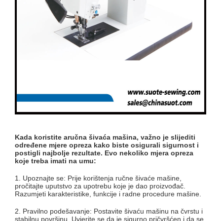
Kada koristite a
ručna šivaća mašina
, važno je slijediti
određene mjere opreza kako biste osigurali sigurnost i
postigli najbolje rezultate. Evo nekoliko mjera opreza
koje treba imati na umu:
1. Upoznajte se: Prije korištenja ručne šivaće mašine,
pročitajte uputstvo za upotrebu koje je dao proizvođač.
Razumjeti karakteristike, funkcije i radne procedure mašine.
2. Pravilno podešavanje: Postavite šivaću mašinu na čvrstu i
stabilnu površinu. Uvjerite se da je sigurno pričvršćen i da se