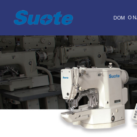
O 
DOM