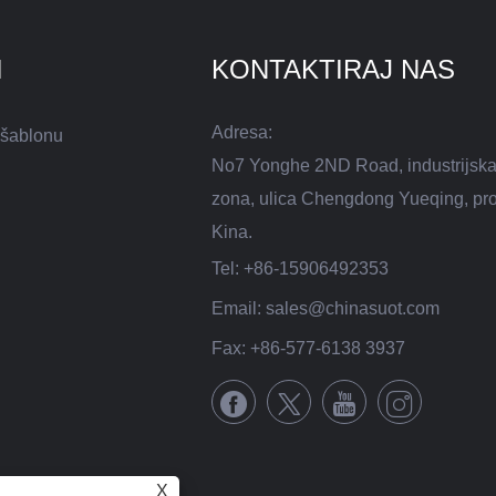
I
KONTAKTIRAJ NAS
Adresa:
 šablonu
No7 Yonghe 2ND Road, industrijska
zona, ulica Chengdong Yueqing, pro
Kina.
Tel:
+86-15906492353
Email:
sales@chinasuot.com
Fax:
+86-577-6138 3937
X