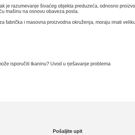
orak je razumevanje šivaćeg objekta preduzeća, odnosno proizvod
vaću mašinu na osnovu obaveza posla.
 za fabrička i masovna proizvodna okruženja, moraju imati veliku 
može isporučiti tkaninu? Uvod u rješavanje problema
Pošaljite upit