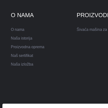
O NAMA
PROIZVOD
O nama
Šivaća mašina za
Naša istorija
Proizvodna oprema
Naš sertifikat
Naša izložba