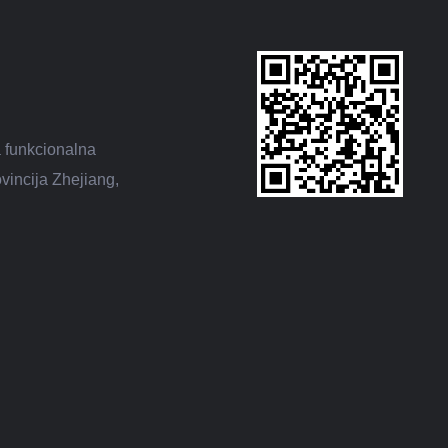
 funkcionalna
vincija Zhejiang,