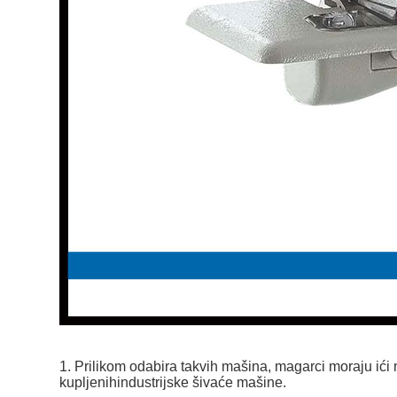
1. Prilikom odabira takvih mašina, magarci moraju ići n
kupljenih
industrijske šivaće mašine
.