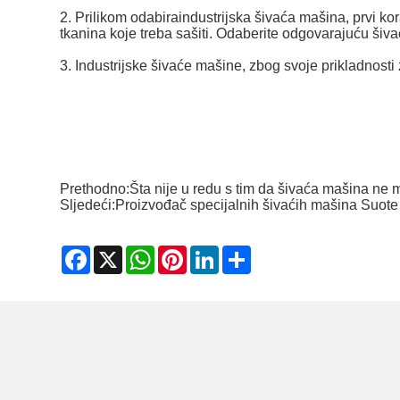
2. Prilikom odabira
industrijska šivaća mašina
, prvi k
tkanina koje treba sašiti. Odaberite odgovarajuću ši
3.
Industrijske šivaće mašine
, zbog svoje prikladnosti
Prethodno:
Šta nije u redu s tim da šivaća mašina ne 
Sljedeći:
Proizvođač specijalnih šivaćih mašina Suote
Facebook
X
WhatsApp
Pinterest
LinkedIn
Share